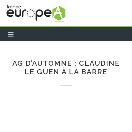
ACCUEIL
A PROPOS
AG D’AUTOMNE : CLAUDINE
LE GUEN À LA BARRE
PROJETS EUROPÉENS
NEWS
FRANCE
INTERNATIONAL
TEMPS FORTS