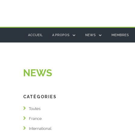
ACCUEIL
A PROPOS
NEWS
MEMBRES
ACCUEIL
A PROPOS
NEWS
PROJETS EUROPÉENS
NEWS
CATÉGORIES
FRANCE
Toutes
INTERNATIONAL
France
TEMPS FORTS
International