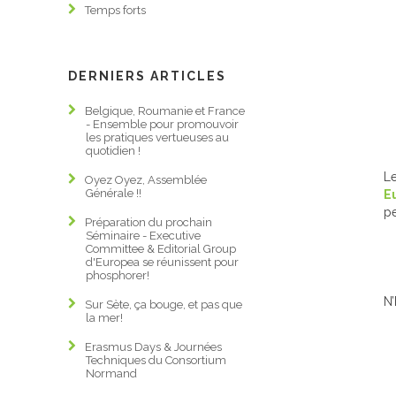
MEMBRES
Temps forts
CONTACT
DERNIERS ARTICLES
Belgique, Roumanie et France
- Ensemble pour promouvoir
les pratiques vertueuses au
quotidien !
Le
Oyez Oyez, Assemblée
Générale !!
E
pe
Préparation du prochain
Séminaire - Executive
Committee & Editorial Group
d'Europea se réunissent pour
phosphorer!
N’
Sur Sète, ça bouge, et pas que
la mer!
Erasmus Days & Journées
Techniques du Consortium
Normand