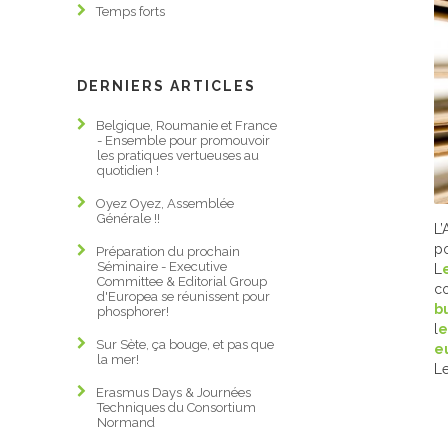
MEMBRES
Temps forts
CONTACT
DERNIERS ARTICLES
Belgique, Roumanie et France
- Ensemble pour promouvoir
les pratiques vertueuses au
quotidien !
Oyez Oyez, Assemblée
Générale !!
L’
po
Préparation du prochain
Séminaire - Executive
L
Committee & Editorial Group
co
d'Europea se réunissent pour
b
phosphorer!
l
e
Sur Sète, ça bouge, et pas que
e
la mer!
Le
Erasmus Days & Journées
Techniques du Consortium
Normand