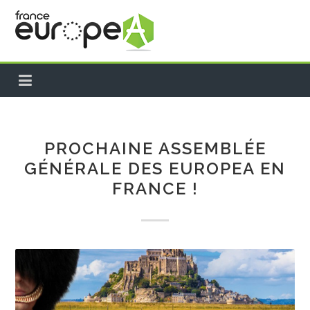
ACCUEIL
A PROPOS
PROCHAINE ASSEMBLÉE
GÉNÉRALE DES EUROPEA EN
PROJETS EUROPÉENS
FRANCE !
NEWS
FRANCE
INTERNATIONAL
TEMPS FORTS