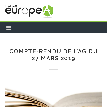
ACCUEIL
A PROPOS
COMPTE-RENDU DE L’AG DU
27 MARS 2019
PROJETS EUROPÉENS
NEWS
FRANCE
INTERNATIONAL
TEMPS FORTS